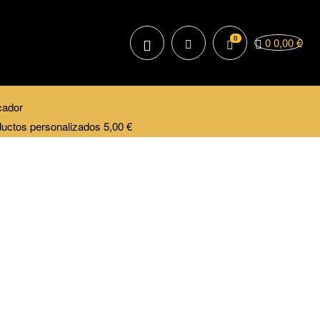
0
0
0,00
€
 PVC personalizado IPSC Platja d’Aro | Parches de Goma
5,10
€
ductos personalizados
5,00
€