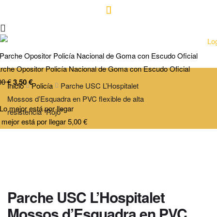
rche Opositor Policía Nacional de Goma con Escudo Oficial
00
€
3,50
€
Inicio
Policía
Parche USC L’Hospitalet
Mossos d’Esquadra en PVC flexible de alta
resistencia “Rojo”
 mejor está por llegar
5,00
€
Parche USC L’Hospitalet
Mossos d’Esquadra en PVC