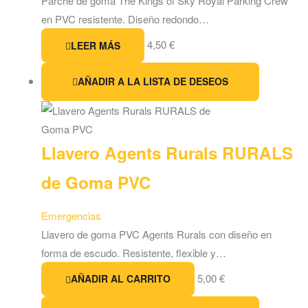
Parche de goma The Kings of Sky Royal Parking Crew
en PVC resistente. Diseño redondo…
4,50
€
LEER MÁS
AÑADIR A LA LISTA DE DESEOS
Llavero Agents Rurals RURALS
de Goma PVC
Emergencias
Llavero de goma PVC Agents Rurals con diseño en
forma de escudo. Resistente, flexible y…
5,00
€
AÑADIR AL CARRITO