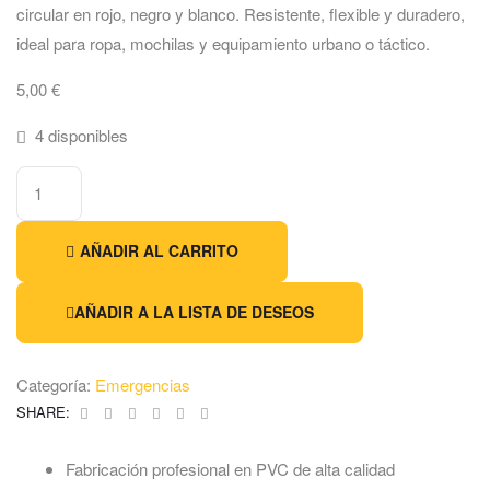
circular en rojo, negro y blanco. Resistente, flexible y duradero,
ideal para ropa, mochilas y equipamiento urbano o táctico.
5,00
€
4 disponibles
AÑADIR AL CARRITO
AÑADIR A LA LISTA DE DESEOS
Categoría:
Emergencias
Facebook
Twitter
Linkedin
Google+
Pinterest
Email
SHARE:
Fabricación profesional en PVC de alta calidad