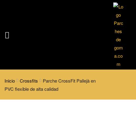
Inicio
Crossfits
Parche CrossFit Pallejà en
PVC flexible de alta calidad