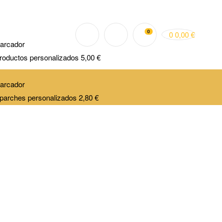
0
0
0,00
€
roductos personalizados
5,00
€
parches personalizados
2,80
€